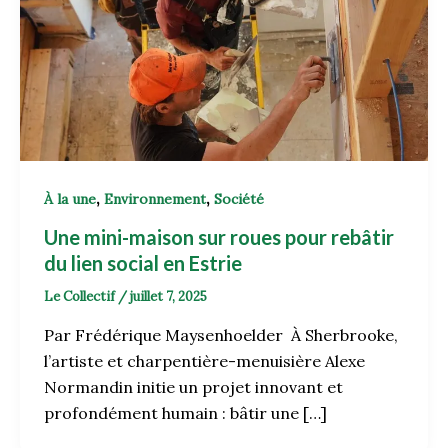
,
,
À la une
Environnement
Société
Une mini-maison sur roues pour rebâtir
du lien social en Estrie
Le Collectif
/
juillet 7, 2025
Par Frédérique Maysenhoelder À Sherbrooke,
l’artiste et charpentière-menuisière Alexe
Normandin initie un projet innovant et
profondément humain : bâtir une […]