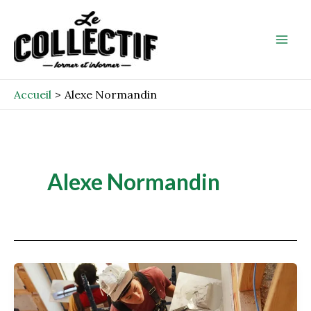
Aller
Mai
au
Men
contenu
Accueil
Alexe Normandin
Alexe Normandin