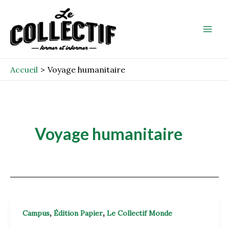
Aller
Mai
au
Men
contenu
Accueil
Voyage humanitaire
Voyage humanitaire
,
,
Campus
Édition Papier
Le Collectif Monde