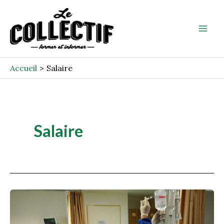
Aller
Mai
au
Men
contenu
Accueil
Salaire
Salaire