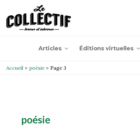
Aller
Post
au
pagination
contenu
Articles
Éditions virtuelles
Accueil
poésie
Page 3
poésie