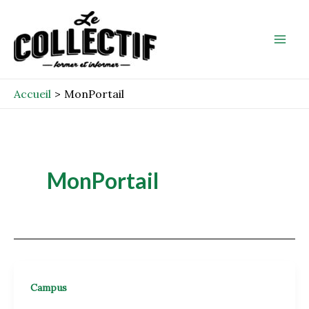
Aller
Mai
au
Men
contenu
Accueil
MonPortail
MonPortail
Campus