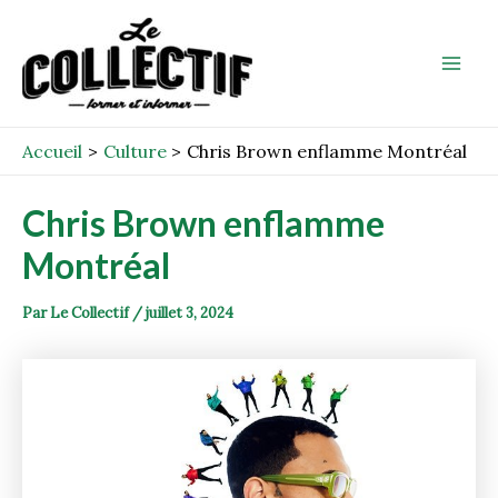
Aller
Post
Mai
au
navigation
Men
contenu
Accueil
Culture
Chris Brown enflamme Montréal
Chris Brown enflamme
Montréal
Par
Le Collectif
/
juillet 3, 2024