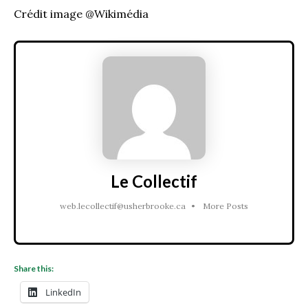
Crédit image @Wikimédia
Le Collectif
web.lecollectif@usherbrooke.ca
•
More Posts
Share this:
LinkedIn