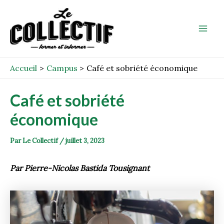
Aller
Post
Mai
au
navigation
Men
contenu
Accueil
Campus
Café et sobriété économique
Café et sobriété
économique
Par
Le Collectif
/
juillet 3, 2023
Par Pierre-Nicolas Bastida Tousignant